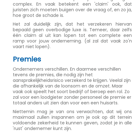
complex. En vaak betekent een 'claim' ook, dat
juristen zich moeten buigen over de vraag of, en zo ja,
hoe groot de schade is.
Het zal duidelijk zijn, dat het verzekeren hiervan
bepaald geen overbodige luxe is. Temeer, daar zelfs
één claim al uit kan lopen tot een complete een
ramp voor jouw onderneming. (al zal dat vaak zo'n
vaart niet lopen).
Premies
Ondernemers verschillen. En daarmee verschillen
tevens de premies, die nodig zijn het
aansprakelijkheidsrisico verzekerd te krijgen. Veelal zijn
die afhankelijk van de loonsom en de omzet. Maar
vaak ook speelt het soort bedrijf of beroep een rol. Zo
zal voor een loodgieter zonder personeel de premie er
totaal anders uit zien dan voor een een huisarts.
Niettemin mag je van ons verwachten, dat wij ons
maximaal zullen inspannen om je ook op dit terrein
voldoende zekerheid te kunnen geven, zodat je in alle
'rust' ondernemer kunt zijn.