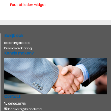
Fout bij laden widget.
Bekijk ook
Beloningsbeleid
Privacyverklaring
Kennis maken?
Contact
0610038718
barbara@brandax.nl