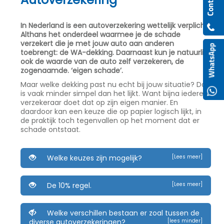
In Nederland is een autoverzekering wettelijk verplicht.
Althans het onderdeel waarmee je de schade
verzekert die je met jouw auto aan anderen
toebrengt: de WA-dekking. Daarnaast kun je natuurlijk
ook de waarde van de auto zelf verzekeren, de
zogenaamde. ‘eigen schade’.
Maar welke dekking past nu echt bij jouw situatie? Dat
is vaak minder simpel dan het lijkt. Want bijna iedere
verzekeraar doet dat op zijn eigen manier. En
daardoor kan een keuze die op papier logisch lijkt, in
de praktijk toch tegenvallen op het moment dat er
schade ontstaat.
Welke keuzes zijn mogelijk?
[Lees meer]
De 10% regel.
[Lees meer]
Welke verschillen bestaan er zoal tussen de
diverse autoverzekeringen?
[lees minder]