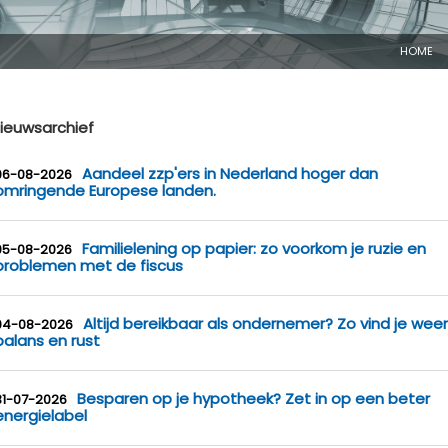
HOME
ieuwsarchief
Aandeel zzp'ers in Nederland hoger dan
06-08-2026
omringende Europese landen.
Familielening op papier: zo voorkom je ruzie en
05-08-2026
problemen met de fiscus
Altijd bereikbaar als ondernemer? Zo vind je weer
04-08-2026
balans en rust
Besparen op je hypotheek? Zet in op een beter
31-07-2026
energielabel