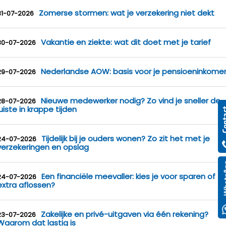
Zomerse stormen: wat je verzekering niet dekt
31-07-2026
Vakantie en ziekte: wat dit doet met je tarief
30-07-2026
Nederlandse AOW: basis voor je pensioeninkome
29-07-2026
Nieuwe medewerker nodig? Zo vind je sneller de
28-07-2026
juiste in krappe tijden
Tijdelijk bij je ouders wonen? Zo zit het met je
24-07-2026
verzekeringen en opslag
Een financiële meevaller: kies je voor sparen of
24-07-2026
extra aflossen?
Zakelijke en privé-uitgaven via één rekening?
23-07-2026
Waarom dat lastig is