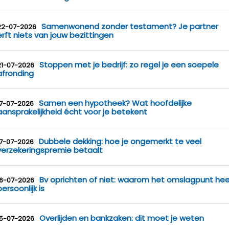
Samenwonend zonder testament? Je partner
22-07-2026
erft niets van jouw bezittingen
Stoppen met je bedrijf: zo regel je een soepele
21-07-2026
afronding
Samen een hypotheek? Wat hoofdelijke
17-07-2026
aansprakelijkheid écht voor je betekent
Dubbele dekking: hoe je ongemerkt te veel
17-07-2026
verzekeringspremie betaalt
Bv oprichten of niet: waarom het omslagpunt hee
16-07-2026
persoonlijk is
Overlijden en bankzaken: dit moet je weten
15-07-2026