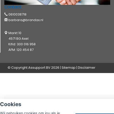
Contact
0610038718
barbara@brandax.nl
Markt 10
4571 BG Axel
Kifid: 300 016 958
AFM: 120 454 87
© Copyright
Assupport BV
2026 |
Sitemap
|
Disclaimer
Cookies
Wij gebruiken cookies om jou als je