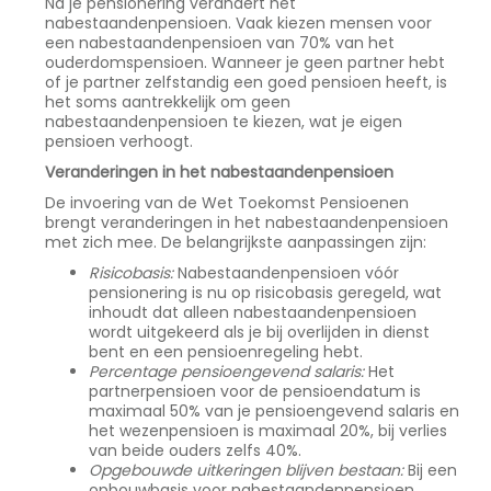
Na je pensionering verandert het
nabestaandenpensioen. Vaak kiezen mensen voor
een nabestaandenpensioen van 70% van het
ouderdomspensioen. Wanneer je geen partner hebt
of je partner zelfstandig een goed pensioen heeft, is
het soms aantrekkelijk om geen
nabestaandenpensioen te kiezen, wat je eigen
pensioen verhoogt.
Veranderingen in het nabestaandenpensioen
De invoering van de Wet Toekomst Pensioenen
brengt veranderingen in het nabestaandenpensioen
met zich mee. De belangrijkste aanpassingen zijn:
Risicobasis:
Nabestaandenpensioen vóór
pensionering is nu op risicobasis geregeld, wat
inhoudt dat alleen nabestaandenpensioen
wordt uitgekeerd als je bij overlijden in dienst
bent en een pensioenregeling hebt.
Percentage pensioengevend salaris:
Het
partnerpensioen voor de pensioendatum is
maximaal 50% van je pensioengevend salaris en
het wezenpensioen is maximaal 20%, bij verlies
van beide ouders zelfs 40%.
Opgebouwde uitkeringen blijven bestaan:
Bij een
opbouwbasis voor nabestaandenpensioen