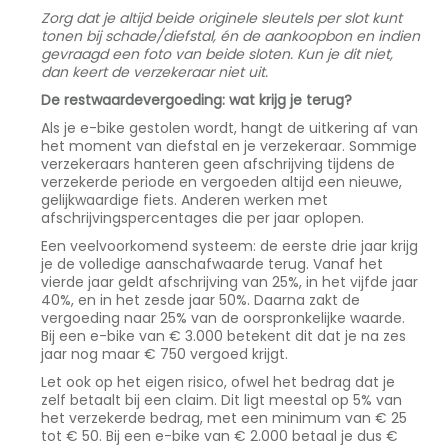
Zorg dat je altijd beide originele sleutels per slot kunt
tonen bij schade/diefstal, én de aankoopbon en indien
gevraagd een foto van beide sloten. Kun je dit niet,
dan keert de verzekeraar niet uit.
De restwaardevergoeding: wat krijg je terug?
Als je e-bike gestolen wordt, hangt de uitkering af van
het moment van diefstal en je verzekeraar. Sommige
verzekeraars hanteren geen afschrijving tijdens de
verzekerde periode en vergoeden altijd een nieuwe,
gelijkwaardige fiets. Anderen werken met
afschrijvingspercentages die per jaar oplopen.
Een veelvoorkomend systeem: de eerste drie jaar krijg
je de volledige aanschafwaarde terug. Vanaf het
vierde jaar geldt afschrijving van 25%, in het vijfde jaar
40%, en in het zesde jaar 50%. Daarna zakt de
vergoeding naar 25% van de oorspronkelijke waarde.
Bij een e-bike van € 3.000 betekent dit dat je na zes
jaar nog maar € 750 vergoed krijgt.
Let ook op het eigen risico, ofwel het bedrag dat je
zelf betaalt bij een claim. Dit ligt meestal op 5% van
het verzekerde bedrag, met een minimum van € 25
tot € 50. Bij een e-bike van € 2.000 betaal je dus €