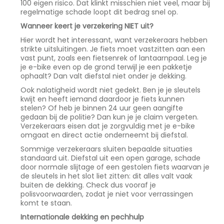
100 eigen risico. Dat klinkt misschien niet veel, maar bij
regelmatige schade loopt dit bedrag snel op.
Wanneer keert je verzekering NIET uit?
Hier wordt het interessant, want verzekeraars hebben
strikte uitsluitingen. Je fiets moet vastzitten aan een
vast punt, zoals een fietsenrek of lantaarnpaal. Leg je
je e-bike even op de grond terwijl je een pakketje
ophaalt? Dan valt diefstal niet onder je dekking.
Ook nalatigheid wordt niet gedekt. Ben je je sleutels
kwijt en heeft iemand daardoor je fiets kunnen
stelen? Of heb je binnen 24 uur geen aangifte
gedaan bij de politie? Dan kun je je claim vergeten.
Verzekeraars eisen dat je zorgvuldig met je e-bike
omgaat en direct actie onderneemt bij diefstal.
Sommige verzekeraars sluiten bepaalde situaties
standaard uit. Diefstal uit een open garage, schade
door normale slijtage of een gestolen fiets waarvan je
de sleutels in het slot liet zitten: dit alles valt vaak
buiten de dekking. Check dus vooraf je
polisvoorwaarden, zodat je niet voor verrassingen
komt te staan.
Internationale dekking en pechhulp