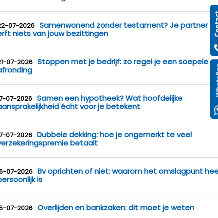
Samenwonend zonder testament? Je partner
22-07-2026
erft niets van jouw bezittingen
Stoppen met je bedrijf: zo regel je een soepele
21-07-2026
afronding
Samen een hypotheek? Wat hoofdelijke
17-07-2026
aansprakelijkheid écht voor je betekent
Dubbele dekking: hoe je ongemerkt te veel
17-07-2026
verzekeringspremie betaalt
Bv oprichten of niet: waarom het omslagpunt hee
16-07-2026
persoonlijk is
Overlijden en bankzaken: dit moet je weten
15-07-2026