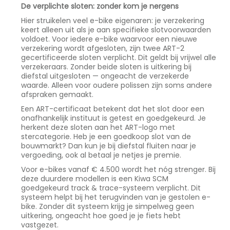
De verplichte sloten: zonder kom je nergens
Hier struikelen veel e-bike eigenaren: je verzekering
keert alleen uit als je aan specifieke slotvoorwaarden
voldoet. Voor iedere e-bike waarvoor een nieuwe
verzekering wordt afgesloten, zijn twee ART-2
gecertificeerde sloten verplicht. Dit geldt bij vrijwel alle
verzekeraars. Zonder beide sloten is uitkering bij
diefstal uitgesloten — ongeacht de verzekerde
waarde. Alleen voor oudere polissen zijn soms andere
afspraken gemaakt.
Een ART-certificaat betekent dat het slot door een
onafhankelijk instituut is getest en goedgekeurd. Je
herkent deze sloten aan het ART-logo met
stercategorie. Heb je een goedkoop slot van de
bouwmarkt? Dan kun je bij diefstal fluiten naar je
vergoeding, ook al betaal je netjes je premie.
Voor e-bikes vanaf € 4.500 wordt het nóg strenger. Bij
deze duurdere modellen is een Kiwa SCM
goedgekeurd track & trace-systeem verplicht. Dit
systeem helpt bij het terugvinden van je gestolen e-
bike. Zonder dit systeem krijg je simpelweg geen
uitkering, ongeacht hoe goed je je fiets hebt
vastgezet.