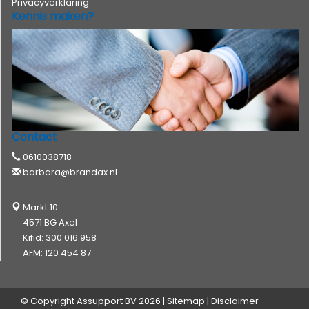
Privacyverklaring
Kennis maken?
Contact
0610038718
barbara@brandax.nl
Markt 10
4571 BG Axel
Kifid: 300 016 958
AFM: 120 454 87
© Copyright
Assupport BV
2026 |
Sitemap
|
Disclaimer