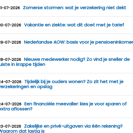
Zomerse stormen: wat je verzekering niet dekt
31-07-2026
Vakantie en ziekte: wat dit doet met je tarief
30-07-2026
Nederlandse AOW: basis voor je pensioeninkome
29-07-2026
Nieuwe medewerker nodig? Zo vind je sneller de
28-07-2026
juiste in krappe tijden
Tijdelijk bij je ouders wonen? Zo zit het met je
24-07-2026
verzekeringen en opslag
Een financiële meevaller: kies je voor sparen of
24-07-2026
extra aflossen?
Zakelijke en privé-uitgaven via één rekening?
23-07-2026
Waarom dat lastig is