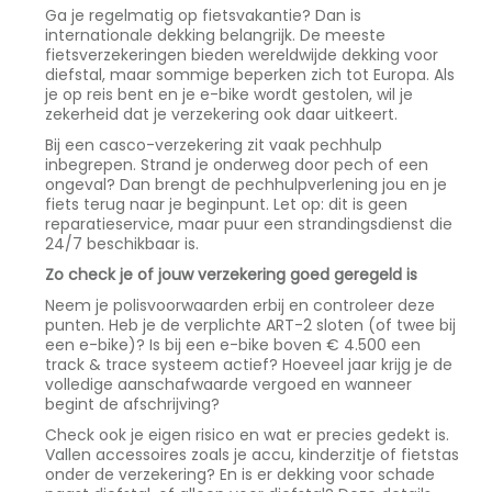
Ga je regelmatig op fietsvakantie? Dan is
internationale dekking belangrijk. De meeste
fietsverzekeringen bieden wereldwijde dekking voor
diefstal, maar sommige beperken zich tot Europa. Als
je op reis bent en je e-bike wordt gestolen, wil je
zekerheid dat je verzekering ook daar uitkeert.
Bij een casco-verzekering zit vaak pechhulp
inbegrepen. Strand je onderweg door pech of een
ongeval? Dan brengt de pechhulpverlening jou en je
fiets terug naar je beginpunt. Let op: dit is geen
reparatieservice, maar puur een strandingsdienst die
24/7 beschikbaar is.
Zo check je of jouw verzekering goed geregeld is
Neem je polisvoorwaarden erbij en controleer deze
punten. Heb je de verplichte ART-2 sloten (of twee bij
een e-bike)? Is bij een e-bike boven € 4.500 een
track & trace systeem actief? Hoeveel jaar krijg je de
volledige aanschafwaarde vergoed en wanneer
begint de afschrijving?
Check ook je eigen risico en wat er precies gedekt is.
Vallen accessoires zoals je accu, kinderzitje of fietstas
onder de verzekering? En is er dekking voor schade