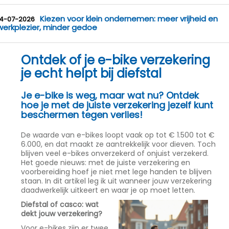
Kiezen voor klein ondernemen: meer vrijheid en
14-07-2026
werkplezier, minder gedoe
Ontdek of je e-bike verzekering
je echt helpt bij diefstal
Je e-bike is weg, maar wat nu? Ontdek
hoe je met de juiste verzekering jezelf kunt
beschermen tegen verlies!
De waarde van e-bikes loopt vaak op tot € 1.500 tot €
6.000, en dat maakt ze aantrekkelijk voor dieven. Toch
blijven veel e-bikes onverzekerd of onjuist verzekerd.
Het goede nieuws: met de juiste verzekering en
voorbereiding hoef je niet met lege handen te blijven
staan. In dit artikel leg ik uit wanneer jouw verzekering
daadwerkelijk uitkeert en waar je op moet letten.
Diefstal of casco: wat
dekt jouw verzekering?
Voor e-bikes zijn er twee