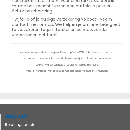
naast diefstal, of alleen voor diefstal? Deze details
maken het verschil tussen een nutteloze polis en
échte bescherming.
Twijfel je of je huidige verzekering voldoet? Neem
contact met ons op. We helpen je om je e-bike goed
te verzekeren tegen diefstal en schade, zonder
verrassingen achteraf.
Bovenstaand nieuwsbericht is gepubliceerd op 14-11-2025. Dit bericht is met veel zorg
en aandacht samengesteld. Desondanks kunnen wij niet volledig instaan voor de
correctheid, volledigheid of actualiteit van de informatie.
Maak een afspraak met ons om de meest recente informatie te ontvangen.
Bekijk ook
Beloningsbeleid