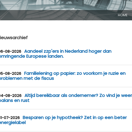
HOME
ieuwsarchief
Aandeel zzp'ers in Nederland hoger dan
06-08-2026
omringende Europese landen.
Familielening op papier: zo voorkom je ruzie en
05-08-2026
problemen met de fiscus
Altijd bereikbaar als ondernemer? Zo vind je weer
04-08-2026
balans en rust
Besparen op je hypotheek? Zet in op een beter
31-07-2026
energielabel